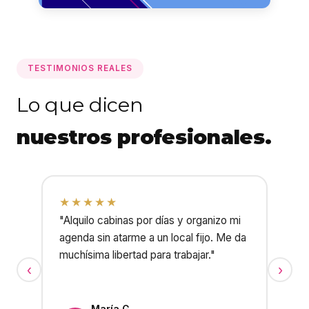
TESTIMONIOS REALES
Lo que dicen
nuestros profesionales.
★★★★★
★
"Alquilo cabinas por días y organizo mi
"Te
agenda sin atarme a un local fijo. Me da
se
muchísima libertad para trabajar."
ha
‹
›
ca
María G.