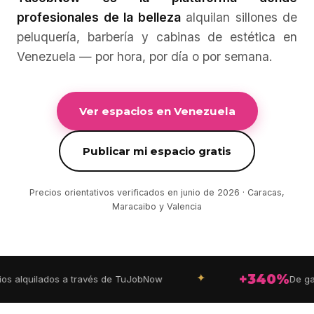
profesionales de la belleza
alquilan sillones de
peluquería, barbería y cabinas de estética en
Venezuela — por hora, por día o por semana.
Ver espacios en Venezuela
Publicar mi espacio gratis
Precios orientativos verificados en junio de 2026 · Caracas,
Maracaibo y Valencia
✦
+340%
lquilados a través de TuJobNow
De gananc