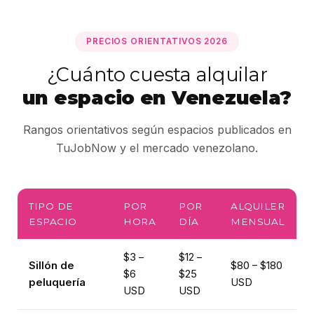
PRECIOS ORIENTATIVOS 2026
¿Cuánto cuesta alquilar
un espacio en Venezuela?
Rangos orientativos según espacios publicados en
TuJobNow y el mercado venezolano.
TIPO DE
POR
POR
ALQUILER
ESPACIO
HORA
DÍA
MENSUAL
$3 –
$12 –
Sillón de
$80 – $180
$6
$25
peluquería
USD
USD
USD